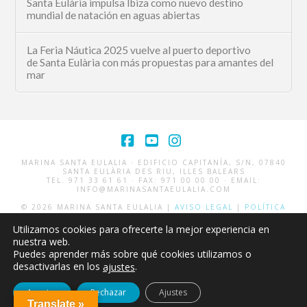
Santa Eulària impulsa Ibiza como nuevo destino
mundial de natación en aguas abiertas
La Feria Náutica 2025 vuelve al puerto deportivo
de Santa Eulària con más propuestas para amantes del
mar
Facebook
YouTube
Instagram
MARINA SANTA EULALIA · EDIFICIO CAPITANÍA, S/N, 07840
SANTA EULÀRIA DES RIU, ILLES BALEARS
TEL. 971 33 61 61 · FAX: 971 00 00 00 · EMAIL:
INFO@MARINASANTAEULALIA.COM
© 2026 MARINA SANTA EULALIA |
AVISO LEGAL
|
POLÍTICA
DE COOKIES
DISEÑO WEB
GECKO STUDIO
Utilizamos cookies para ofrecerte la mejor experiencia en
nuestra web.
Puedes aprender más sobre qué cookies utilizamos o
desactivarlas en los
.
ajustes
Aceptar
Rechazar
Ajustes
Translate »