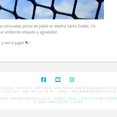
as renovadas pistas de pádel en Marina Santa Eulalia. ¡Te
un ambiente relajado y agradable!
c
y ven a jugar! 🏓✨
Facebook
YouTube
Instagram
ULALIA · EDIFICIO CAPITANÍA, S/N, 07840 SANTA EULÀRIA DES RIU
71 33 61 61 · FAX: 971 00 00 00 · EMAIL: INFO@MARINASANTAEULA
 2026 MARINA SANTA EULALIA |
AVISO LEGAL
|
POLÍTICA DE COOKI
DISEÑO WEB
GECKO STUDIO