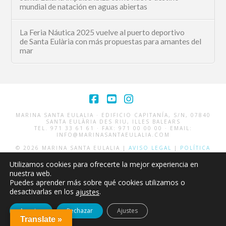
mundial de natación en aguas abiertas
La Feria Náutica 2025 vuelve al puerto deportivo
de Santa Eulària con más propuestas para amantes del
mar
Facebook
YouTube
Instagram
MARINA SANTA EULALIA · EDIFICIO CAPITANÍA, S/N, 07840
SANTA EULÀRIA DES RIU, ILLES BALEARS
TEL. 971 33 61 61 · FAX: 971 00 00 00 · EMAIL:
INFO@MARINASANTAEULALIA.COM
© 2026 MARINA SANTA EULALIA |
AVISO LEGAL
|
POLÍTICA
DE COOKIES
DISEÑO WEB
GECKO STUDIO
Utilizamos cookies para ofrecerte la mejor experiencia en
nuestra web.
Puedes aprender más sobre qué cookies utilizamos o
desactivarlas en los
.
ajustes
Aceptar
Rechazar
Ajustes
Translate »