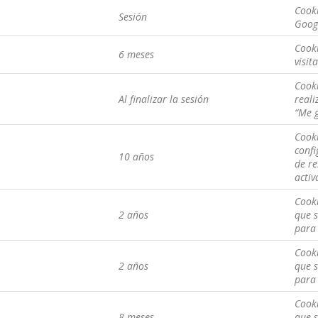
Cooki
Sesión
Goog
Cooki
6 meses
visit
Cooki
Al finalizar la sesión
reali
“Me g
Cooki
confi
10 años
de r
activ
Cooki
2 años
que s
para 
Cooki
2 años
que s
para 
Cooki
8 meses
que s