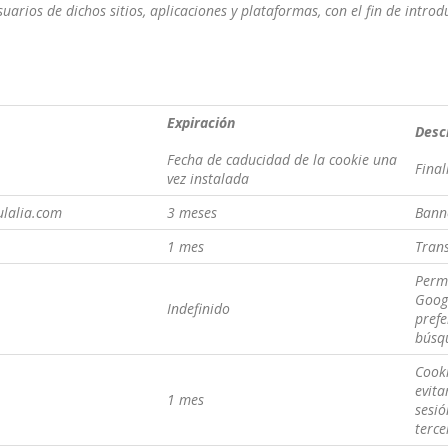
uarios de dichos sitios, aplicaciones y plataformas, con el fin de introd
Expiración
Desc
Fecha de caducidad de la cookie una
Final
vez instalada
lalia.com
3 meses
Bann
1 mes
Trans
Permi
Goog
Indefinido
prefe
búsq
Cooki
evita
1 mes
sesió
terce