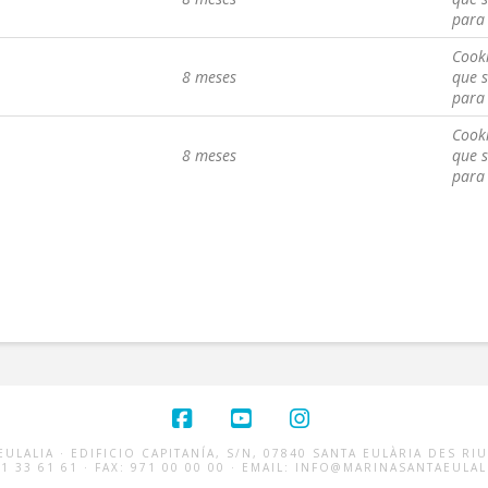
para 
Cooki
8 meses
que s
para 
Cooki
8 meses
que s
para 
Facebook
YouTube
Instagram
ULALIA · EDIFICIO CAPITANÍA, S/N, 07840 SANTA EULÀRIA DES RIU
71 33 61 61 · FAX: 971 00 00 00 · EMAIL: INFO@MARINASANTAEULA