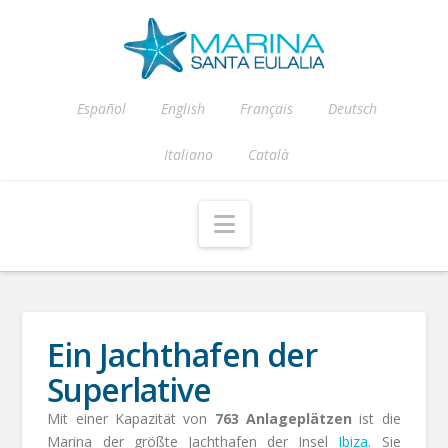
Español
English
Français
Deutsch
Italiano
Català
Navigation
Ein Jachthafen der
Superlative
Mit einer Kapazität von
763 Anlageplätzen
ist die
Marina der größte Jachthafen der Insel
Ibiza
. Sie